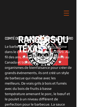
RANGERS DU
COMTÉ DE MOTLEY, TEXAS
//
TWP ZORA, ONTARIO
TEXAS
Le barbecue des Texas Rangers cuisine
dans le circuit canadien depuis 2009. Au
fil des ans, élargissant son empreinte au
Canada et travaillant avec des
organismes de bienfaisance pour créer de
grands événements, ils ont créé un style
de barbecue qui rivalise avec les
meilleurs. De vrais grils à bois et fumés
avec du bois de fruits à basse
température amenant le porc, le bœuf et
le poulet à un niveau différent de
perfection pour le barbecue. La sauce